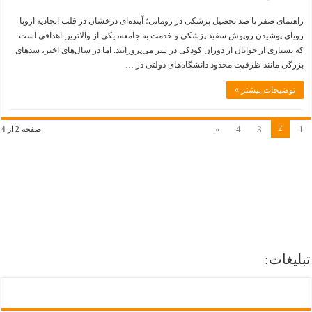
راهنمای
صفر
راهنمای صفر تا صد تحصیل پزشکی در رومانی؛ آینده‌ای درخشان در قلب اتحادیه اروپا
تا
صد
رویای پوشیدن روپوش سفید پزشکی و خدمت به جامعه، یکی از والاترین اهدافی است
تحصیل
پزشکی
که بسیاری از جوانان از دوران کودکی در سر می‌پرورانند. اما در سال‌های اخیر، سدهای
در
رومانی؛
بزرگی مانند ظرفیت محدود دانشگاه‌های دولتی در …
آینده‌ای
درخشان
در
توضیحات بیشتر »
قلب
اتحادیه
اروپا
2
»
4
3
1
صفحه 2 از 4
تبلیغات: