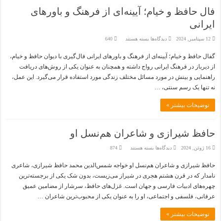
فال حافظ و خیام؛ آیینه‌ای از فرهنگ و باورهای
ایرانی
برای
12 سپتامبر, 2024
دیدگاه‌ها
بسته هستند
640
فال
حافظ
گفال حافظ و خیام؛ آیینه‌ای از فرهنگ و باورهای ایرانی فال‌گیری با دیوان حافظ و خیام،
و
خیام؛
از دیرباز در فرهنگ ایرانی رواج داشته و همچنان به عنوان یکی از روش‌های دریافت
آیینه‌ای
از
راهنمایی و بینش در مورد مسائل مختلف زندگی مورد استفاده قرار می‌گیرد. این عمل،
فرهنگ
و
نه تنها یک رسم سنتی، …
باورهای
ایرانی
توضیحات بیشتر »
حافظ شیرازی و شاعران هم‌نسل او
برای
16 ژوئن, 2024
دیدگاه‌ها
بسته هستند
874
حافظ
شیرازی
حافظ شیرازی و شاعران هم‌نسل او خواجه شمس‌الدین محمد حافظ شیرازی، شاعری
و
شاعران
نامدار که در قرن هشتم هجری در شیراز می‌زیست، بدون شک یکی از برجسته‌ترین
هم‌نسل
او
چهره‌های ادبیات فارسی و جهان است. غزل‌های حافظ، سرشار از مضامین عمیق
عرفانی، فلسفی و اجتماعی، او را به عنوان یکی از محبوب‌ترین شاعران …
توضیحات بیشتر »