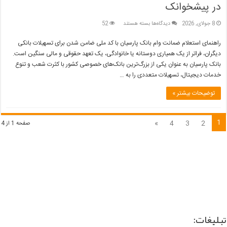
در پیشخوانک
برای
8 جولای, 2026
دیدگاه‌ها
بسته هستند
52
راهنمای
استعلام
راهنمای استعلام ضمانت وام بانک پارسیان با کد ملی ضامن شدن برای تسهیلات بانکی
ضمانت
دیگران، فراتر از یک همیاری دوستانه یا خانوادگی، یک تعهد حقوقی و مالی سنگین است.
وام
بانک پارسیان به عنوان یکی از بزرگ‌ترین بانک‌های خصوصی کشور با کثرت شعب و تنوع
بانک
خدمات دیجیتال، تسهیلات متعددی را به …
پارسیان
با
کد
توضیحات بیشتر »
ملی
در
پیشخوانک
1
»
4
3
2
صفحه 1 از 4
تبلیغات: