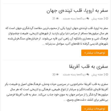
سفر به اروپا، قلب تپنده‌ی جهان
برای
3 هفته پیش
دیدگاه‌ها
بسته هستند
31
سفر
به
سفر به اروپا، قلب تپنده‌ی جهان اروپا یکی از محبوب‌ترین مقاصد گردشگری جهان است که
اروپا،
هر سال میلیون‌ها مسافر از سراسر دنیا برای بازدید از شهرهای تاریخی، طبیعت چشم‌نواز،
قلب
فرهنگ غنی و معماری باشکوه آن راهی این قاره می‌شوند. از خیابان‌های سنگ‌فرش‌شده
تپنده‌ی
شهرهای قدیمی گرفته تا قله‌های آلپ، سواحل مدیترانه …
جهان
توضیحات بیشتر »
سفری به قلب آفریقا
برای
3 هفته پیش
دیدگاه‌ها
بسته هستند
30
سفری
به
سفری به قلب آفریقا؛ ماجراجویی در سرزمین حیات وحش، فرهنگ‌های اصیل و طبیعت بکر
قلب
آفریقا قاره‌ای شگفت‌انگیز و سرشار از تنوع طبیعی، فرهنگی و تاریخی است که هر سال
آفریقا
میلیون‌ها گردشگر را از سراسر جهان به سوی خود جذب می‌کند. سفر به قلب آفریقا فرصتی
بی‌نظیر برای کشف دشت‌های وسیع، …
توضیحات بیشتر »