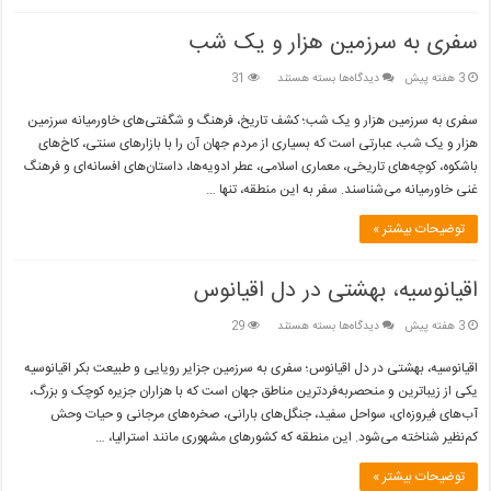
سفری به سرزمین هزار و یک شب
برای
3 هفته پیش
دیدگاه‌ها
بسته هستند
31
سفری
به
سفری به سرزمین هزار و یک شب؛ کشف تاریخ، فرهنگ و شگفتی‌های خاورمیانه سرزمین
سرزمین
هزار و یک شب، عبارتی است که بسیاری از مردم جهان آن را با بازارهای سنتی، کاخ‌های
هزار
باشکوه، کوچه‌های تاریخی، معماری اسلامی، عطر ادویه‌ها، داستان‌های افسانه‌ای و فرهنگ
و
غنی خاورمیانه می‌شناسند. سفر به این منطقه، تنها …
یک
شب
توضیحات بیشتر »
اقیانوسیه، بهشتی در دل اقیانوس
برای
3 هفته پیش
دیدگاه‌ها
بسته هستند
29
اقیانوسیه،
بهشتی
اقیانوسیه، بهشتی در دل اقیانوس؛ سفری به سرزمین جزایر رویایی و طبیعت بکر اقیانوسیه
در
یکی از زیباترین و منحصربه‌فردترین مناطق جهان است که با هزاران جزیره کوچک و بزرگ،
دل
آب‌های فیروزه‌ای، سواحل سفید، جنگل‌های بارانی، صخره‌های مرجانی و حیات وحش
اقیانوس
کم‌نظیر شناخته می‌شود. این منطقه که کشورهای مشهوری مانند استرالیا، …
توضیحات بیشتر »