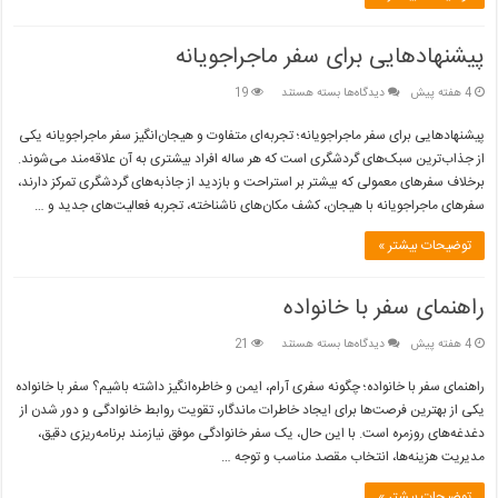
پیشنهادهایی برای سفر ماجراجویانه
برای
4 هفته پیش
دیدگاه‌ها
بسته هستند
19
پیشنهادهایی
برای
پیشنهادهایی برای سفر ماجراجویانه؛ تجربه‌ای متفاوت و هیجان‌انگیز سفر ماجراجویانه یکی
سفر
از جذاب‌ترین سبک‌های گردشگری است که هر ساله افراد بیشتری به آن علاقه‌مند می‌شوند.
ماجراجویانه
برخلاف سفرهای معمولی که بیشتر بر استراحت و بازدید از جاذبه‌های گردشگری تمرکز دارند،
سفرهای ماجراجویانه با هیجان، کشف مکان‌های ناشناخته، تجربه فعالیت‌های جدید و …
توضیحات بیشتر »
راهنمای سفر با خانواده
برای
4 هفته پیش
دیدگاه‌ها
بسته هستند
21
راهنمای
سفر
راهنمای سفر با خانواده؛ چگونه سفری آرام، ایمن و خاطره‌انگیز داشته باشیم؟ سفر با خانواده
با
یکی از بهترین فرصت‌ها برای ایجاد خاطرات ماندگار، تقویت روابط خانوادگی و دور شدن از
خانواده
دغدغه‌های روزمره است. با این حال، یک سفر خانوادگی موفق نیازمند برنامه‌ریزی دقیق،
مدیریت هزینه‌ها، انتخاب مقصد مناسب و توجه …
توضیحات بیشتر »