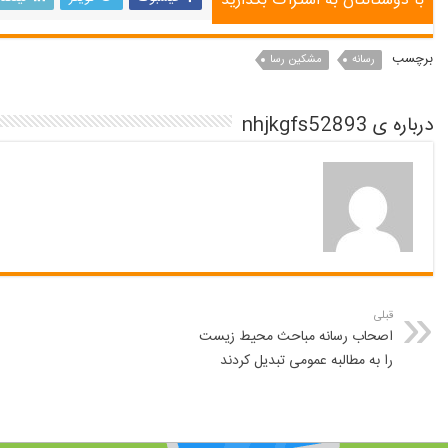
با دوستانتان به اشتراک بگذارید
برچسب
رسانه
مشکین رسا
درباره ی nhjkgfs52893
قبلی
اصحاب رسانه مباحث محیط زیست
را به مطالبه عمومی تبدیل کردند