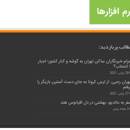
طالب پربازدید:
زام خبرنگاران ساکن تهران به گوشه و کنار کشور؛ اجبار
 انتخاب؟
28 ژوئن, 2021
ران رجبی: از ترس کرونا به جای دست آستین بازیگر را
فتم
27 ژوئن, 2021
ر به مالدیو، بهشتی در دل اقیانوس هند
2 هفته پیش