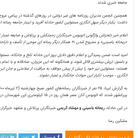
جامعه خبری شدند.
داشت:
یکبار دیگر سهل انگاری مسئولین کشور حادثه آفرید و اینبار جامعه رسانه ا
اعلام خبر دلخراش واژگونی اتوبوس خبرنگاران زحمتکش و پرتلاش و ضایعه غمبار 
«ریحانه یاسینی» و مجروح شدن ٢٠ همکار دیگر رسانه ای موجی از تأسف و ناراحتی و اندوه را در کشور ایجاد کرد.
امید است ضمن رسیدگی و اعلام دقیق دلایل بروز این حادثه تلخ و جانکاه، مسئول
و دلسوز، ارزش بیشتری قائل شوند و همانگونه که این عزیزان، صادقانه و با تما
هستند؛ مسئولین نیز خود را بیش از پیش موظف به مراقبت از سلامتی و جان این
انگاری ، موجب تکرار این حوادث جانگداز و غمبار نشوند.
پیرانشهر شدند که اتوبوس آنان عصر همان روز در ۱۵ کیلومتری این شهرستان در منطقه بیگم قلعه پیرانشهر دچار حادثه شد.
در این حادثه،
ریحانه یاسینی و مهشاد کریمی
خبرنگاران پرتلاش و متعهد خبرگزاری‌
مشکین رسا
فیسبوک
تویتر
لینکد