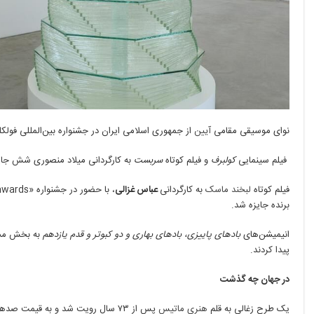
نوای موسیقی مقامی
آیین
از جمهوری اسلامی ایران در جشنواره بین‌المللی فول
فیلم‌ سینمایی
کولبرف
و فیلم کوتاه
سربست
به کارگردانی میلاد منصوری شش جای
فیلم کوتاه
لبخند ماسک
به کارگردانی
عباس غزالی
برنده جایزه شد.
انیمیشن‌های
بادهای پاییزی، بادهای بهاری و دو کبوتر و قدم یازدهم
به بخش مس
پیدا کردند.
در جهان چه گذشت
یک طرح زغالی به قلم
هنری ماتیس
پس از ۷۳ سال رویت شد و به قیمت صدها هزار دلار فروش رفت.