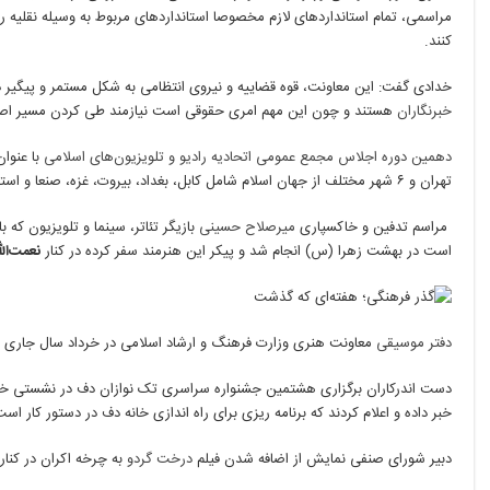
مراسمی، تمام استانداردهای لازم مخصوصا استانداردهای مربوط به وسیله نقلیه را
کنند.
خدادی گفت: این معاونت، قوه قضاییه و نیروی انتظامی به شکل مستمر و پیگیر 
خبرنگاران
هستند و چون این مهم امری حقوقی است نیازمند طی کردن مسیر اصو
دهمین دوره اجلاس مجمع عمومی اتحادیه رادیو و تلویزیون‌های اسلامی
با عنوان
تهران و ۶ شهر مختلف از جهان اسلام شامل کابل، بغداد، بیروت، غزه، صنعا و استانبول و با رعایت پروتکل‌های بهداشتی برگزار می‌شود.
مراسم تدفین و خاکسپاری
میرصلاح حسینی
بازیگر تئاتر، سینما و تلویزیون که
است در بهشت زهرا (س) انجام شد و پیکر این هنرمند سفر کرده در کنار
نعمت‌ال
دفتر موسیقی
معاونت هنری وزارت فرهنگ و ارشاد اسلامی در خرداد سال جاری مجوز ۳۶۵ تک‌آهنگ و ۲۷ آلبوم را ص
دست اندرکاران برگزاری هشتمین جشنواره سراسری تک نوازان دف در نشستی خبر
خبر داده و اعلام کردند که برنامه ریزی برای راه اندازی خانه دف در دستور کار است
دبیر شورای صنفی نمایش از اضافه شدن فیلم
درخت گردو
به چرخه اکران در کنار