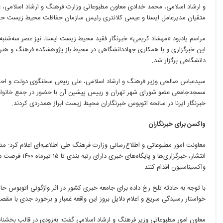
و ارشاد اسلامی، محمد خدادی معاون مطبوعاتی وزارت فرهنگ و ارشاد اسلامی، 
متقیان مدیرعامل ایسنا و عیسی کلانتری رئیس سازمان حفاظت محیط زیست حض
مراسم یادبود «مهشاد کریمی»
این خبرگزاری و با همکاری جهاددانشگاهی در محیط باز پژوهشکده فرهنگ و هنر 
دانشگاهی برگزار شد.
سیدعباس صالحی وزیر فرهنگ و ارشاد اسلامی، علی ربیعی سخنگوی دولت و اح
مسجدجامعی عضو شورای شهر تهران و رییس پیشین آن با
حضور در جمع خانواد
خبرنگار ایرنا در سانحه اتوبوس خبرنگاران محیط زیست ابراز همدردی کردند.
واکسن برای خبرنگاران
معاونت امور مطبوعاتی و اطلاع‌رسانی وزارت فرهنگ طی اطلاعیه‌ای اعلام کرد: م
انتشار، خبرگزاری‌ها و پایگاه‌های خبری دارای رتبه بندی تا ۱۵ تیرماه ۱۴۰۰ فرصت دارند نسبت به ثبت مشخصات خبرنگاران خود برای
واکسیناسیون
اقدام کنند.
با توجه به حادثه تلخ رخ داده برای جامعه خبری کشور در اثر واژگونی اتوبوس حا
خواستار رسیدگی سریع و اعلام دلایل بروز این واقعه غمبار و برخورد جدی با
معاون امور مطبوعاتی وزیر فرهنگ و ارشاد اسلامی گفت: به‌زودی در قالب
بخشنام