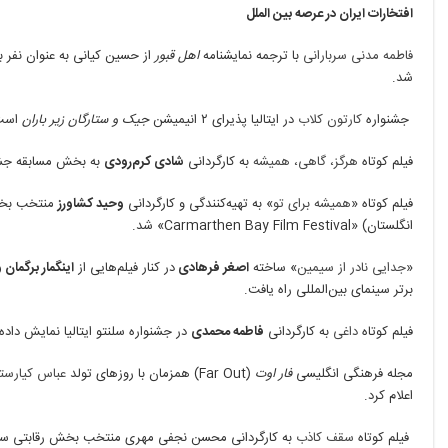
افتخارات ایران در عرصه بین الملل
فاطمه مدنی سربارانی
با ترجمه نمایشنامه
اهل قبور
شد.
جشنواره
کارتون کلاب
در ایتالیا پذیرای ۲ انیمیشن
جیک و ستارگان زیر باران
است
فیلم کوتاه
هرگز، گاهی، همیشه
به کارگردانی
شادی کرم‌رودی
به بخش مسابقه‌ جشنو
فیلم کوتاه «
همیشه برای تو
» به تهیه‌کنندگی و کارگردانی
وحید کشاورز
منتخب بخش 
انگلستان) «Carmarthen Bay Film Festival» شد.
«
جدایی نادر از سیمین
» ساخته
اصغر فرهادی
در کنار فیلم‌هایی از
اینگمار برگمان 
برتر سینمای بین‌المللی راه یافت.
فیلم کوتاه
داغی
به کارگردانی
فاطمه محمدی
در جشنواره سلنتو ایتالیا نمایش داده
مجله فرهنگی انگلیسی
فار اوت
(Far Out) همزمان با روزهای تولد
عباس کیارست
اعلام کرد.
فیلم کوتاه
سقف کاذب
به کارگردانی محسن نجفی مهری منتخب بخش رقابتی سی‌وپ