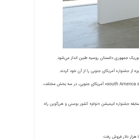
کلوریک جمهوری داغستان روسیه طنین انداز می‌شود.
زه از
جشنواره آمریکای جنوبی
را از آن خود کردند.
، با حضور در جشنواره «south America awards» آمریکای جنوبی، در سه بخش مختلف،
ابقه
جشنواره انیمیشن «نوام» کشور بوسنی و هرزگوین
راه