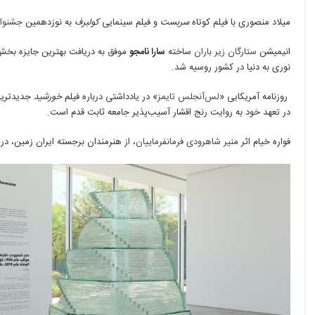
میلاد منصوری با فیلم کوتاه
سربست
و فیلم سینمایی
کولبرف
به نوزدهمین
جشنواره
انیمیشن
ستارگان زیر باران
ساخته
سارا نامجو
موفق به دریافت بهترین جایزه بخ
نوری به دنیا در کشور روسیه شد.
روزنامه آمریکایی «
لس‌آنجلس تایمز
» در یادداشتی درباره فیلم
خورشید
جدیدتری
در تعهد خود به روایت رنج اقشار آسیب‌پذیر جامعه ثابت قدم است.
فواره خیام اثر
منیر شاهرودی فرمانفرماییان
، از هنرمندان برجسته ایران زمین، در