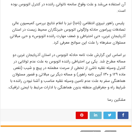
آن استفاده می‌شد و علت وقوع سانحه ناتوانی راننده در کنترل اتوبوس بوده
است.
پلیس راهور نیروی انتظامی (ناجا) نیز با اعلام نتایج بررسی کمیسیون عالی
تصادفات پیرامون حادثه واژگونی اتوبوس خبرنگاران محیط زیست در استان
آذربایجان غربی، «بی احتیاطی و ضعف مهارت راننده اتوبوس» و «بی مبالاتی
مسئولان سفرها» را علت این سوانح معرفی کرد.
بر اساس این گزارش علت تامه حادثه اتوبوس در استان آذربایجان غربی دو
مساله مطرح شد. یکی بی احتیاطی راننده اتوبوس به علت عدم توانایی در
کنترل وسیله نقلیه ناشی از تخطی از سرعت مطمئنه در پیچ و شیب (نقص
ماده ۱۲۹ و ۱۳۰ آیین نامه راهور) و مساله دیگر بی مبالاتی و قصور مسئولان
هماهنگی سفر به علت عدم تامین وسیله نقلیه مناسب و آشنا نبودن راننده با
شرایط راه و جغرافیای منطقه بدون هماهنگی با ادارات مرتبط با ایمنی ترافیک.
مشکین رسا