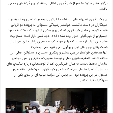
میزبان
برگزار شد و حدود ۴۰ نفر از خبرنگاران و اهالی رسانه در این گردهمایی حضور
بزرگداشت
یافتند.
و
صحنه
این خبرنگاران که برگه هایی به نشانه اعتراض به وضعیت اهالی رسانه به ویژه
اعتراض
خبرنگاران در دست داشتند، خواستار رسیدگی مسئولان به پرونده دو قربانی
خبرنگاران
فاجعه اتوبوس حامل خبرنگاران شدند. روی بعضی از این برگه نوشته شده بود
«بسیاری از خبرنگاران هنوز بیمه نشده اند»، «چه کسی قرار است مسئولیت
جان های ارزان از دست رفته را بر عهده گیرد» و «برای پایان دادن سریال از
دست رفتن جان های ارزان پیگیری می کنیم، نمی بخشیم»
آنها همچنین خواستار بررسی بیشتر و پیگیری مسببان و مسئولان اصلی این
حادثه شدند.
اصغر دانشیان
معاون توسعه مدیریت، حقوقی و امور مجلس
سازمان محیط زیست به میان خبرنگاران آمد تا توضیحاتی درباره پیگیری های
به عمل آمده بدهد ولی خواسته حداقلی خبرنگاران، عذرخواهی مقام های
مسئول در این پرونده بود. در پایان این مراسم بیانیه ای از سوی یکی از
خبرنگاران قرائت شد.