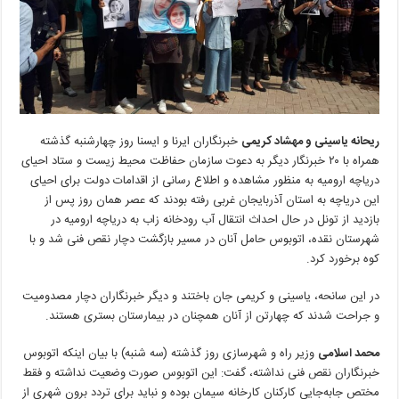
ریحانه یاسینی و مهشاد کریمی
خبرنگاران ایرنا و ایسنا روز چهارشنبه گذشته
همراه با ۲۰ خبرنگار دیگر به دعوت سازمان حفاظت محیط زیست و ستاد احیای
دریاچه ارومیه به منظور مشاهده و اطلاع رسانی از اقدامات دولت برای احیای
این دریاچه به استان آذربایجان غربی رفته بودند که عصر همان روز پس از
بازدید از تونل در حال احداث انتقال آب رودخانه زاب به دریاچه ارومیه در
شهرستان نقده، اتوبوس حامل آنان در مسیر بازگشت دچار نقص فنی شد و با
کوه برخورد کرد.
در این سانحه، یاسینی و کریمی جان باختند و دیگر خبرنگاران دچار مصدومیت
و جراحت شدند که چهارتن از آنان همچنان در بیمارستان بستری هستند.
محمد اسلامی
وزیر راه و شهرسازی روز گذشته (سه شنبه) با بیان اینکه اتوبوس
خبرنگاران نقص فنی نداشته، گفت: این اتوبوس صورت وضعیت نداشته و فقط
مختص جابه‌جایی کارکنان کارخانه سیمان بوده و نباید برای تردد برون شهری از