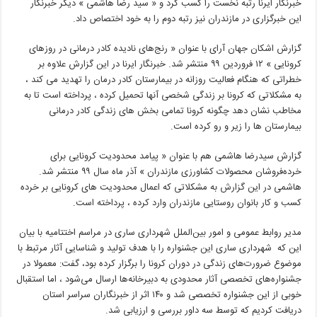
خبرنگار ایرنا رتبه نخست را کسب کرد و « سید رضا هاشمی » دیگر خبرنگار
این خبرگزاری در مازندران نیز رتبه دوم را به خود اختصاص داد.
گزارش اشکان جهان آرای با عنوان « رنج‌های نادیده‌ کادر درمانی در روزهای
کرونایی » ۱۲ فروردین ۹۹ منتشر شد. خبرنگار ایرنا در این گزارش علاوه بر
خطراتی که هنگام فعالیت روزانه در بیمارستان کادر درمان را تهدید می کند ،
به مشکلاتی که کرونا بر زندگی شخصی آنها تحمیل کرده ، پرداخته است تا به
مخاطب نشان دهد چگونه کرونا تمامی بخش های زندگی کادر درمانی
بیمارستان ها را زیر و رو کرده است.
گزارش سیدرضا هاشمی هم با عنوان « پیامد محدودیت کرونایی برای
خرده‌فروشان محصولات کشاورزی مازندران » آذر ماه سال ۹۹ منتشر شد.
هاشمی در این گزارش به مشکلاتی که اعمال محدودیت های کرونایی بر خرده
کسب و کار بانوان روستایی مازندران وارد کرده ، پرداخته است.
مدیر روابط عمومی و امور بین‌الملل شهرداری ساری در مراسم اختتامیه با بیان
این که شهرداری ساری این جشنواره را با هدف تولید و شناسایی آثار مرتبط با
موضوع ضرورت‌های زندگی در دوران کرونا را برگزار کرده بود، گفت: معمولا در
جشنواره‌های تخصصی آثار محدودی به دبیرخانه‌ها ارسال می‌شود ، اما استقبال
خوبی از این جشنواره تخصصی شد و ۱۴۰ اثر از خبرنگاران سراسر استان
دریافت کردیم که توسط سه داور بررسی و ارزیابی شد.