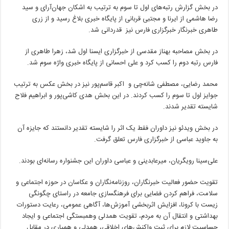
در بخش گزارش رتبه‌های اول تا سوم به ترتیب به اشکان جهان‌آرای و سید
رضا هاشمی از ایرنا و مجتبی قربانی از پایگاه خبری بلاغ رسید و از زری
طاهری خبرنگار خبرگزاری فارس نیز قدردانی شد.
در بخش مصاحبه بهناز مقدسی از خبرگزاری ایسنا اول شد، زهرا طاهری از
فارس رتبه دوم را کسب کرد و علی احسانی از پایگاه خبری واژه سوم شد.
محمد رضایی، مصطفی شانه‌چی و اکبر قاسم‌پور نیز در بخش عکس به ترتیب
جوایز اول تا سوم را کسب کردند. در این بخش هدی کاشی‌پور و ابراهیم فلاح
شایسته تقدیر شدند.
در بخش ویدئو نیز داوران فقط یک اثر را شایسته تقدیر دانستند که جایزه آن
به جاوید عباسی از خبرگزاری فارس تعلق گرفت.
علی‌سینا رویگریان، میرعابدینی و عباسی داوران این جشنواره رسانه‌ای بودند.
تقویت حضور فعالیت خبرنگاران، روزنامه‌نگاران و عکاسان در حوزه اجتماعی و
سلامت، فراهم کردن فضایی برای فرهنگسازی جامعه در راستای چگونگی
زیست با کرونا، افزایش اثربخشی آموزش‌ها، آگاهی عمومی، رعایت دستورات
بهداشتی و انتقال آن به مردم، تقویت همدلی وهمبستگی اجتماعی و ایجاد
حساسیت لازم برای ثبت واکنش‌های اخلاقی، همدلی و همیاری در مقابل