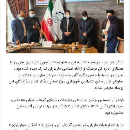
برتر
جشنواره
استانی
رسانه
و
کرونا
را
کسب
کردند
به گزارش ایرنا، مراسم اختتامیه این جشنواره که از سوی شهرداری ساری و با
همکاری اداره کل فرهنگ و ارشاد اسلامی مازندران تدارک دیده شده بود ،
امروز چهارشنبه با حضور برگزیدگان جشنواره، شهردار ساری و تعدادی از
معاونان او در سالن کنفرانس شهرداری مرکز استان برگزار شد و برگزیدگان این
رویداد معرفی شدند.
فراخوان نخستین جشنواره استانی تولیدات رسانه‌ای کرونا با عنوان «همدلی،
امید، ایثار» آبان ۱۳۹۹ منتشر شد و تا ۱۵ آذر نیز مهلت ارسال آثار به این
جشنواره بود.
بنا به اعلام هیات داوران، در بخش گزارش این جشنواره « اشکان جهان‌آرای »